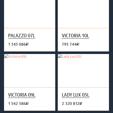
PALAZZO 07L
VICTORIA 10L
1 345 086
795 744
руб.
руб.
VICTORIA 09L
LADY LUX 05L
1 542 586
2 320 812
руб.
руб.