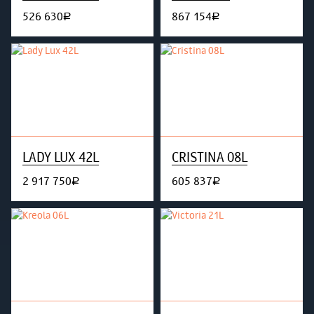
526 630
867 154
руб.
руб.
LADY LUX 42L
CRISTINA 08L
2 917 750
605 837
руб.
руб.