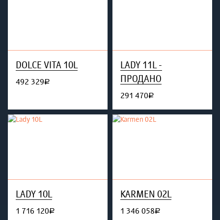
DOLCE VITA 10L
LADY 11L -
ПРОДАНО
492 329
руб.
291 470
руб.
LADY 10L
KARMEN 02L
1 716 120
1 346 058
руб.
руб.