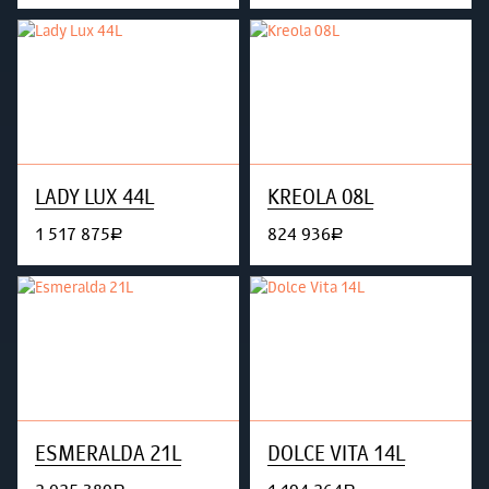
LADY LUX 44L
KREOLA 08L
1 517 875
824 936
руб.
руб.
ESMERALDA 21L
DOLCE VITA 14L