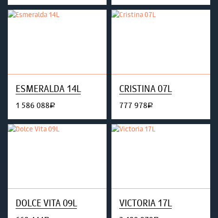
ESMERALDA 14L
CRISTINA 07L
1 586 088
777 978
руб.
руб.
DOLCE VITA 09L
VICTORIA 17L