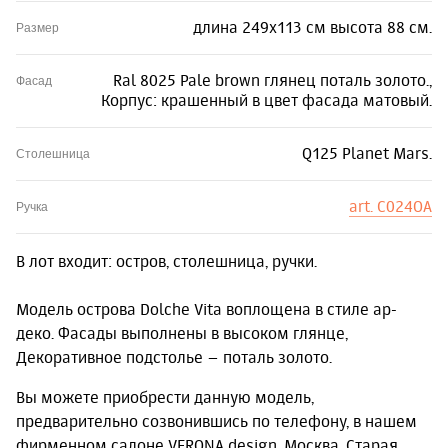
длина 249х113 см высота 88 см.
Размер
Ral 8025 Pale brown глянец поталь золото.,
Фасад
Корпус: крашенный в цвет фасада матовый.
Q125 Planet Mars.
Столешница
art. С024OA
Ручка
В лот входит: остров, столешница, ручки.
Модель острова Dolche Vita воплощена в стиле ар-
деко. Фасады выполнены в высоком глянце,
Декоративное подстолье – поталь золото.
Вы можете приобрести данную модель,
предварительно созвонившись по телефону, в нашем
фирменном салоне VERONA design, Москва, Старая