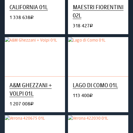
CALIFORNIA 01L
MAESTRI FIORENTINI
02L
1 338 638
руб.
318 427
руб.
A&M GHEZZANI +
LAGO DI COMO 01L
VOLPI 01L
113 400
руб.
1 207 008
руб.