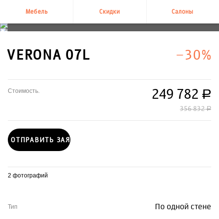
Мебель
Скидки
Салоны
+7 495 995-58-58
VERONA 07L
−30%
249 782
Стоимость.
руб.
356 832
руб.
ОТПРАВИТЬ ЗАЯВКУ
2 фотографий
По одной стене
Тип