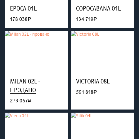
EPOCA 01L
COPOCABANA 01L
178 038
134 719
руб.
руб.
MILAN 02L -
VICTORIA 08L
ПРОДАНО
591 818
руб.
273 067
руб.