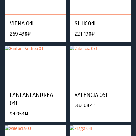
VIENA 04L
SILIK 04L
269 438
221 130
руб.
руб.
FANFANI ANDREA
VALENCIA 05L
01L
382 082
руб.
94 954
руб.