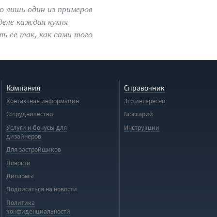
о лишь один из примеров
деле каждая кухня
ь ее так, как сами того
Компания
Справочник
Контактная информация
Это интересно
Сотрудничество
Глоссарий
Услуги и бонусы для
Инструкции
дизайнеров
Для застройщиков
Новости
Дипломы
Подписаться на новости
Политика
конфиденциальности