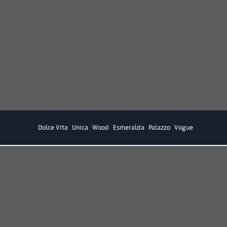
Dolce Vita
Unica
Wood
Esmeralda
Palazzo
Vogue
Акция от SMEG
Новости
1 июля