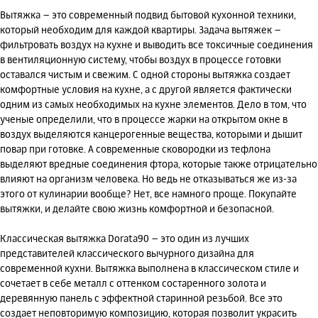
Вытяжка – это современный подвид бытовой кухонной техники,
который необходим для каждой квартиры. Задача вытяжек –
фильтровать воздух на кухне и выводить все токсичные соединения
в вентиляционную систему, чтобы воздух в процессе готовки
оставался чистым и свежим. С одной стороны вытяжка создает
комфортные условия на кухне, а с другой является фактически
одним из самых необходимых на кухне элементов. Дело в том, что
ученые определили, что в процессе жарки на открытом окне в
воздух выделяются канцерогенные вещества, которыми и дышит
повар при готовке. А современные сковородки из тефлона
выделяют вредные соединения фтора, которые также отрицательно
влияют на организм человека. Но ведь не отказываться же из-за
этого от кулинарии вообще? Нет, все намного проще. Покупайте
вытяжки, и делайте свою жизнь комфортной и безопасной.
Классическая вытяжка Dorata90 – это один из лучших
представителей классического вычурного дизайна для
современной кухни. Вытяжка выполнена в классическом стиле и
сочетает в себе металл с оттенком состаренного золота и
деревянную панель с эффектной старинной резьбой. Все это
создает неповторимую композицию, которая позволит украсить