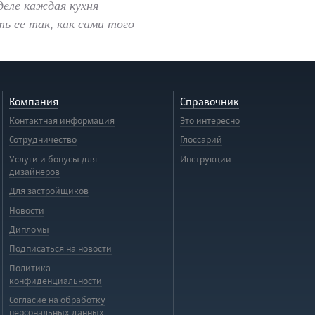
деле каждая кухня
ь ее так, как сами того
Компания
Справочник
Контактная информация
Это интересно
Сотрудничество
Глоссарий
Услуги и бонусы для
Инструкции
дизайнеров
Для застройщиков
Новости
Дипломы
Подписаться на новости
Политика
конфиденциальности
Согласие на обработку
персональных данных