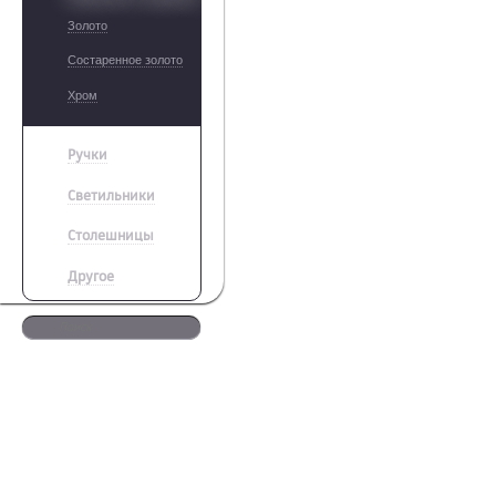
Золото
Состаренное золото
Хром
Ручки
Светильники
Столешницы
Другое