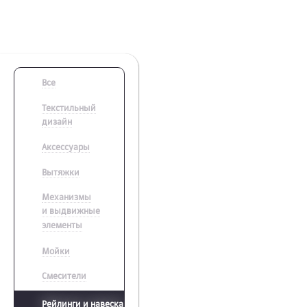
Все
Текстильный
дизайн
Аксессуары
Вытяжки
Механизмы
и выдвижные
элементы
Мойки
Смесители
Рейлинги и навеска