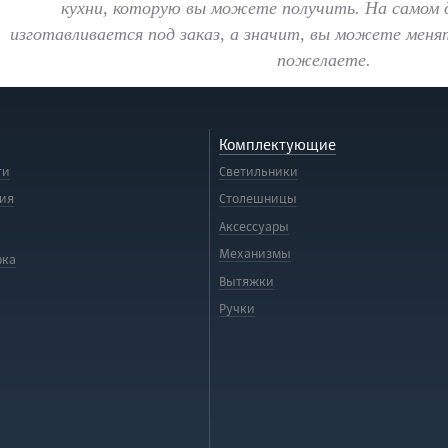
кухни, которую вы можете получить. На самом 
изготавливается под заказ, а значит, вы можете менят
пожелаете.
Комплектующие
ти
Светильники
ия
Столешницы
Аксессуары
Механизмы
рка
Вытяжки
Ручки