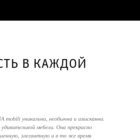
СТЬ В КАЖДОЙ
 mobili уникальна, необычна и изысканна.
ю удивительной мебели. Она прекрасно
шенную, элегантную и в то же время