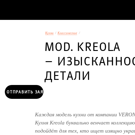
Кухни
/
Классические
/
MOD. KREOLA
– ИЗЫСКАННО
ДЕТАЛИ
ОТПРАВИТЬ ЗАЯВКУ
Каждая модель кухни от компании VERONA
Кухня Kreola буквально венчает коллекци
подойдёт для тех, кто ищет изящно укра