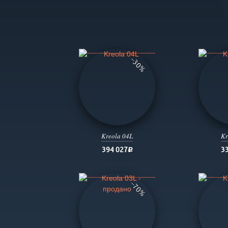
−30%
Kreola 04L
Kr
394 027
3
руб.
−70%