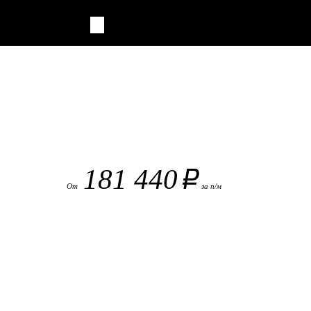
181 440
руб.
От
за п/м