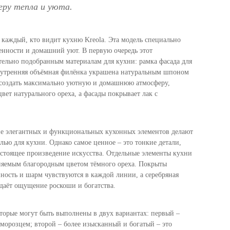
ру тепла и уюта.
 каждый, кто видит кухню Kreola. Эта модель специально
енности и домашний уют. В первую очередь этот
тельно подобранным материалам для кухни: рамка фасада для
внутренняя объёмная филёнка украшена натуральным шпоном
 создать максимально уютную и домашнюю атмосферу,
вет натурального ореха, а фасады покрывает лак с
ние элегантных и функциональных кухонных элементов делают
лью для кухни. Однако самое ценное – это тонкие детали,
астоящее произведение искусства. Отдельные элементы кухни
еняемым благородным цветом тёмного ореха. Покрыты
ность и шарм чувствуются в каждой линии, а серебряная
даёт ощущение роскоши и богатства.
оторые могут быть выполнены в двух вариантах: первый –
 морозцем; второй – более изысканный и богатый – это