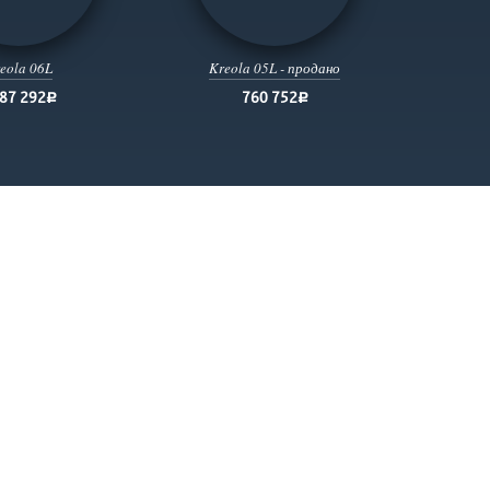
eola 06L
Kreola 05L - продано
787 292
760 752
руб.
руб.