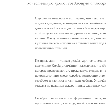
качественную кухню, создающую атмосфе
Ощущение комфорта – вот первое, что чувствует
создана для домов, в которых важны семейные ц
удивительный эффект достигается благодаря тща
этой модели выполнена из древесины липы, а 
вишни. Фактура вишни очень тёплая, но, чтобы
кухонная мебель исполнена в тёмных тонах под ц
повышенным глянцем.
Изящные линии, тонкая резьба, удачное сочета
коллекцию Kreola утончённой классической мебе
которые превращают эту прекрасную модель в н
покрыты тонким слоем серебра, контрастно отт
серебром и карнизы и капители мебели. Утончён
отделка на изящных декоративных элементах соз
Серебро присутствует и в оформлении стекол, к
прозрачное стекло, как вода, подёрнутая первым