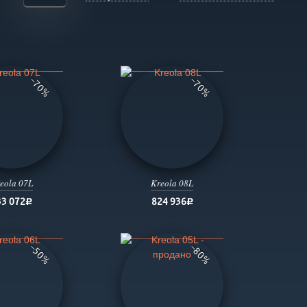
−70%
−70%
eola 07L
Kreola 08L
33 072
824 936
руб.
руб.
−50%
−80%