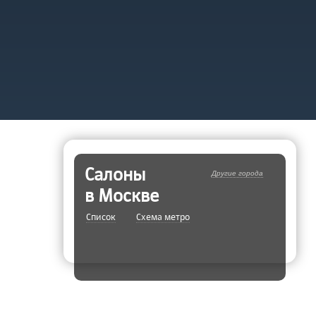
Салоны
Другие города
в
Москве
Cписок
Cхема метро