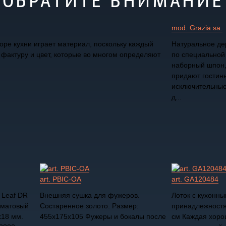
ОБРАТИТЕ ВНИМАНИЕ
mod. Grazia sa.
ре кухни играет материал, поскольку каждый
Натуральное де
фактуру и цвет, которые во многом определяют
по специальной
наборный шпон,
придают гостин
исключительные
д...
art. PBIC-OA
art. GA120484
 Leaf DR
Внешняя сушка для фужеров.
Лоток с кухонн
 матовый
Состаренное золото. Размер:
принадлежностя
х18 мм.
455х175х105 Фужеры и бокалы после
см Каждая хорош