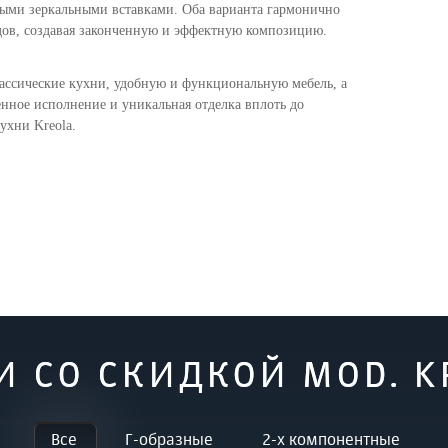
ными зеркальными вставками. Оба варианта гармонично
дов, создавая законченную и эффектную композицию.
лассические кухни, удобную и функциональную мебель, а
енное исполнение и уникальная отделка вплоть до
ухни Kreola.
И
СО СКИДКОЙ MOD. K
Все
Г-образные
2-х компонентные