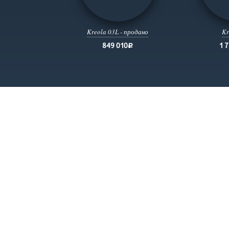
Kreola 03L - продано
Kr
849 010
1 
руб.