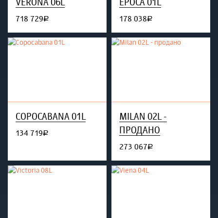
VERONA 06L
EPOCA 01L
718 729
178 038
руб.
руб.
COPOCABANA 01L
MILAN 02L -
ПРОДАНО
134 719
руб.
273 067
руб.