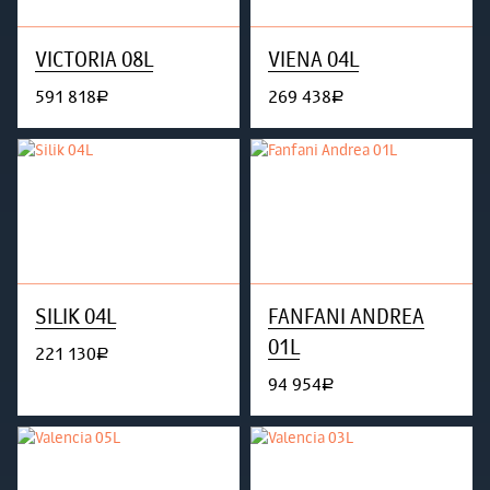
VICTORIA 08L
VIENA 04L
591 818
269 438
руб.
руб.
SILIK 04L
FANFANI ANDREA
01L
221 130
руб.
94 954
руб.