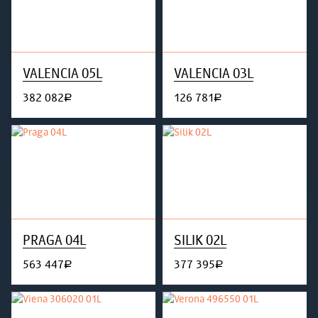
VALENCIA 05L
VALENCIA 03L
382 082
126 781
руб.
руб.
PRAGA 04L
SILIK 02L
563 447
377 395
руб.
руб.