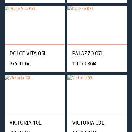
DOLCE VITA 05L
PALAZZO 07L
975 413
1 345 086
руб.
руб.
VICTORIA 10L
VICTORIA 09L