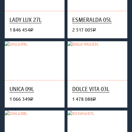
LADY LUX 27L
ESMERALDA 05L
1 846 454
2 517 005
руб.
руб.
UNICA 09L
DOLCE VITA 03L
1 066 349
1 478 088
руб.
руб.