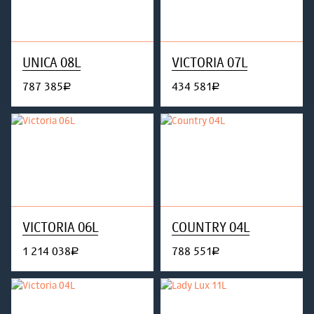
UNICA 08L
VICTORIA 07L
787 385
434 581
руб.
руб.
VICTORIA 06L
COUNTRY 04L
1 214 038
788 551
руб.
руб.