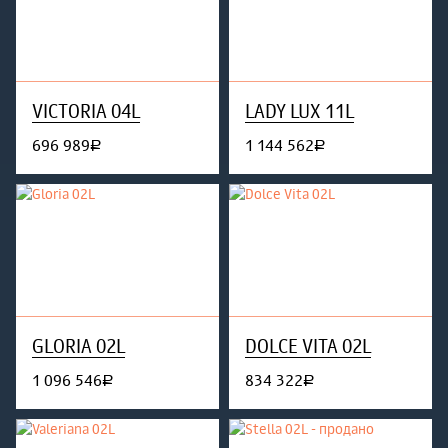
VICTORIA 04L
LADY LUX 11L
696 989
1 144 562
руб.
руб.
GLORIA 02L
DOLCE VITA 02L
1 096 546
834 322
руб.
руб.