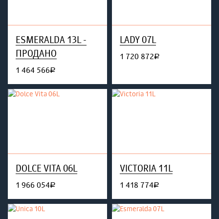
ESMERALDA 13L -
LADY 07L
ПРОДАНО
1 720 872
руб.
1 464 566
руб.
DOLCE VITA 06L
VICTORIA 11L
1 966 054
1 418 774
руб.
руб.