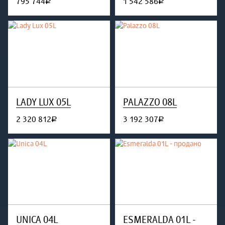
795 744
1 542 586
руб.
руб.
LADY LUX 05L
PALAZZO 08L
2 320 812
3 192 307
руб.
руб.
UNICA 04L
ESMERALDA 01L -