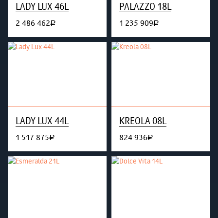
LADY LUX 46L
PALAZZO 18L
2 486 462
1 235 909
руб.
руб.
LADY LUX 44L
KREOLA 08L
1 517 875
824 936
руб.
руб.