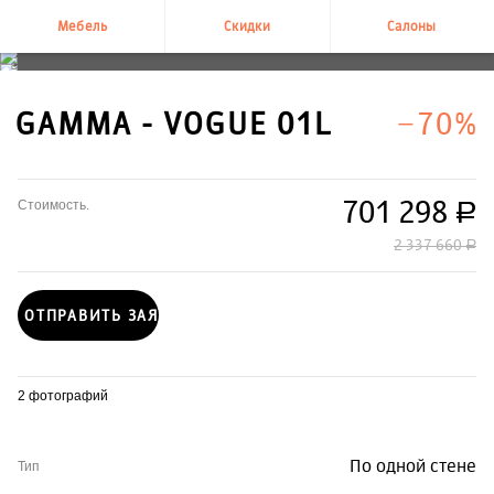
Мебель
Скидки
Салоны
+7 495 995-58-58
GAMMA - VOGUE 01L
−70%
701 298
Стоимость.
руб.
2 337 660
руб.
ОТПРАВИТЬ ЗАЯВКУ
2 фотографий
По одной стене
Тип