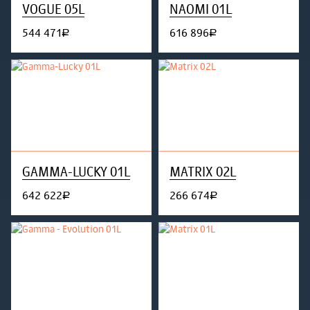
VOGUE 05L
NAOMI 01L
544 471
616 896
руб.
руб.
GAMMA-LUCKY 01L
MATRIX 02L
642 622
266 674
руб.
руб.