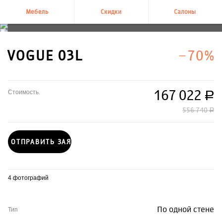
Мебель
Скидки
Салоны
+7 495 995-58-58
VOGUE 03L
−70%
167 022
Стоимость.
руб.
556 740
руб.
ОТПРАВИТЬ ЗАЯВКУ
4 фотографий
По одной стене
Тип