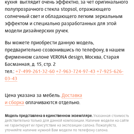
кухня выглядит очень эффектно, за чет оригинального
полупрозрачного стекла stopsol, отражающего
солнечный свет и обладающего легким зеркальным
эффектом и специально разработанных для этой
модели дизайнерских ручек.
Вы можете приобрести данную модель,
предварительно созвонившись по телефону, в нашем
фирменном салоне VERONA design, Москва, Старая
Басманная, д. 15, стр. 2
тел.:
+7-499-261-32-60
+7-963-724-97-43
+7-925-626-
03-43
Цена указана за мебель.
Доставка
и сборка
оплачиваются отдельно.
Модель представлена в единственном экземпляре.
Указанная стоимость
действительна только для данной композиции. Наличие модели на сайте
не гарантирует её присутствие на экспозиции салона. Пожалуйста,
уточняйте наличие нужной Вам модели по телефону салона.