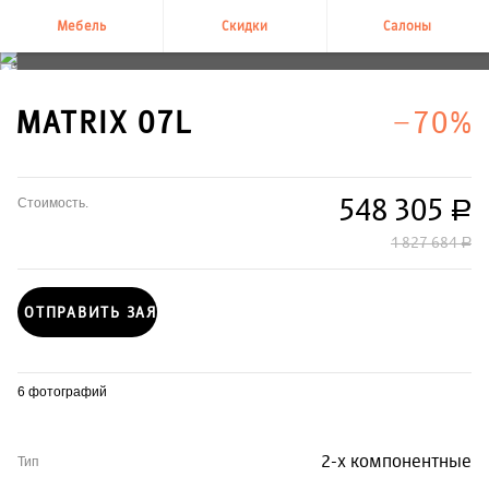
Мебель
Скидки
Салоны
+7 495 995-58-58
MATRIX 07L
−70%
548 305
Стоимость.
руб.
1 827 684
руб.
ОТПРАВИТЬ ЗАЯВКУ
6 фотографий
2-х компонентные
Тип