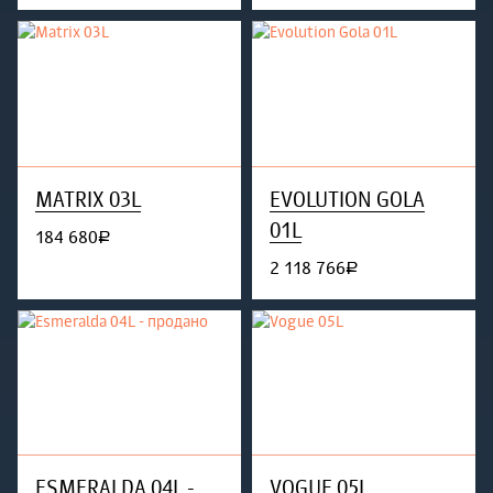
MATRIX 03L
EVOLUTION GOLA
01L
184 680
руб.
2 118 766
руб.
ESMERALDA 04L -
VOGUE 05L